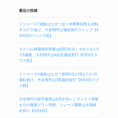
最近の投稿
ドジャース7連敗はなぜ？佐々木朗希好投も逆転
サヨナラ負け、大谷翔平は連続安打ストップ【8
月8日Dバックス戦】
スクバル移籍後初登板は6回2失点｜それでも1-5
で5連敗、大谷翔平は8試合連続安打【8月5日カ
ブス戦】
ドジャース4連敗はなぜ？初回3点が消えた5-10
逆転負け、大谷翔平は7戦連続安打【8月4日カブ
ス戦】
大谷翔平の投手復帰は9月中旬へ｜マイナー登板
ゼロの復帰プラン判明、トレード期限は今朝締
め切り【8月4日】