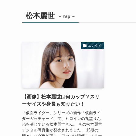
松本麗世
– tag –
エンタメ
【画像】松本麗世は何カップ？スリ
ーサイズや身長も知りたい！
「仮面ライダー」シリーズの新作「仮面ライ
ダーガッチャード」で、ヒロインの九堂りん
ねを演じている松本麗世さん。 その松本麗世
デジタル写真集が発売されました！ 15歳の
瑞々しいグラビアに、ファンは騒然！ スリー