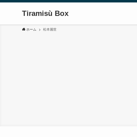
Tiramisù Box
ホーム
松本麗世