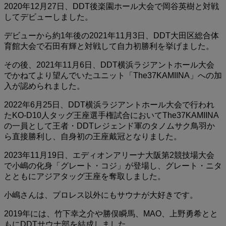
2020年12月27日、DDT後楽園ホール大会で岡谷英樹と対戦
してデビューしました。
デビューから約1年後の2021年11月3日、DDT大田区総合体
育館大会で石田有輝と対戦して自力初勝利を挙げました。
その後、2021年11月6日、DDT横浜ラジアントホール大会
でかねてより望んでいたユニット「The37KAMIINA」への加
入が認められました。
2022年6月25日、DDT横浜ラジアントホール大会で行われ
たKO-D10人タッグ王座選手権試合においてThe37KAMIINA
の一員として王者・DDTレジェンド軍のタノムサク鳥羽か
ら直接勝利し、自身初の王座戴冠となりました。
2023年11月19日、エディオンアリーナ大阪第2競技場大会
で小嶋の化身「グレート・コジ」が登場し、グレート・ニタ
とともにアジアタッグ王座を奪取しました。
小嶋さんは、プロレス以外にもサウナが大好きです。
2019年には、竹下幸之介や勝俣瞬馬、MAO、上野勇希とと
もにDDTサウナ部を結成しました。