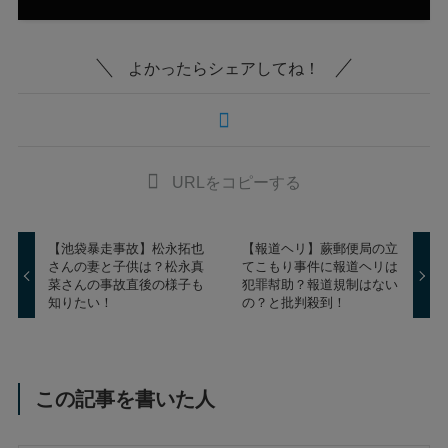
よかったらシェアしてね！
URLをコピーする
【池袋暴走事故】松永拓也
【報道ヘリ】蕨郵便局の立
さんの妻と子供は？松永真
てこもり事件に報道ヘリは
菜さんの事故直後の様子も
犯罪幇助？報道規制はない
知りたい！
の？と批判殺到！
この記事を書いた人