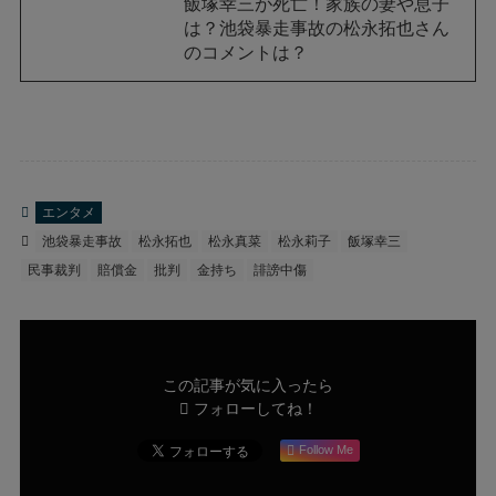
飯塚幸三が死亡！家族の妻や息子
は？池袋暴走事故の松永拓也さん
のコメントは？
エンタメ
池袋暴走事故
松永拓也
松永真菜
松永莉子
飯塚幸三
民事裁判
賠償金
批判
金持ち
誹謗中傷
この記事が気に入ったら
フォローしてね！
Follow Me