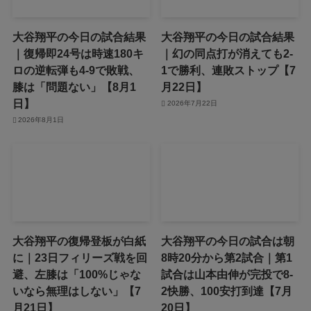
大谷翔平の今日の試合結果
大谷翔平の今日の試合結果
｜復帰即24号は時速180キ
｜幻の同点打が消えても2-
ロの逆転弾も4-9で敗戦、
1で勝利、連敗ストップ【7
膝は「問題ない」【8月1
月22日】
日】
2026年7月22日
2026年8月1日
大谷翔平の復帰登板が白紙
大谷翔平の今日の試合は朝
に｜23日フィリーズ戦を回
8時20分から第2試合｜第1
避、左膝は「100%じゃな
試合は山本由伸が完投で8-
いなら無理はしない」【7
2快勝、100安打到達【7月
月21日】
20日】