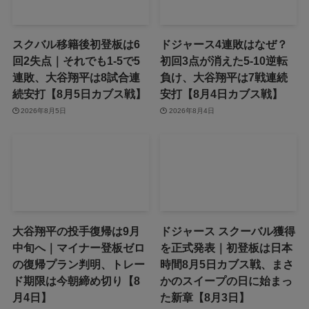
スクバル移籍後初登板は6
ドジャース4連敗はなぜ？
回2失点｜それでも1-5で5
初回3点が消えた5-10逆転
連敗、大谷翔平は8試合連
負け、大谷翔平は7戦連続
続安打【8月5日カブス戦】
安打【8月4日カブス戦】
2026年8月5日
2026年8月4日
大谷翔平の投手復帰は9月
ドジャース スクーバル獲得
中旬へ｜マイナー登板ゼロ
を正式発表｜初登板は日本
の復帰プラン判明、トレー
時間8月5日カブス戦、まさ
ド期限は今朝締め切り【8
かのスイープの日に始まっ
月4日】
た新章【8月3日】