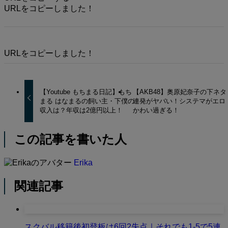
URLをコピーしました！
URLをコピーしました！
【Youtube もちまる日記】もち
【AKB48】奥原妃奈子の下ネタ
まる はなまるの飼い主・下僕の
連発がヤバい！システマがエロ
収入は？年収は2億円以上！
かわい過ぎる！
この記事を書いた人
Erika
関連記事
スクバル移籍後初登板は6回2失点｜それでも1-5で5連