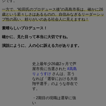
ジです。
一方で、“松田氏のプロデュース後”の高島市長は、確かに26
歳という若々しさはあるものの、自信みなぎるリーダーシッ
プ性の高い、頼りがいのある社会人に見えますね！
素晴らしいプロデュース！
確かに、見た目って本当に大切ですね。
演説にように、人の心に訴える力があります。
史上最年少26歳2ヶ月で芦
屋市長に当選された
#高島
りょうすけ
さんは、言う
なれば「選挙における大谷
翔平選手」のような存在で
す。
・2期目の現職は選挙に強
い