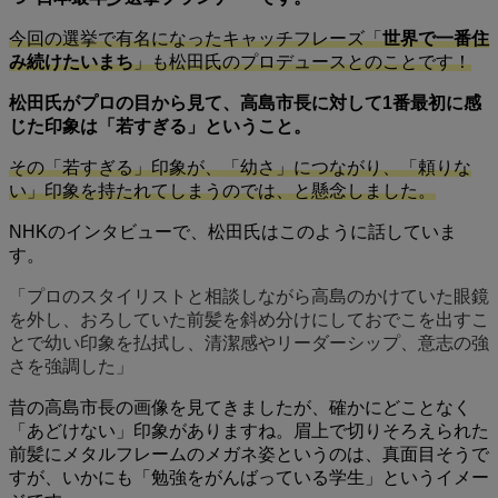
今回の選挙で有名になったキャッチフレーズ「
世界で一番住
み続けたいまち
」も松田氏のプロデュースとのことです！
松田氏がプロの目から見て、高島市長に対して1番最初に感
じた印象は「若すぎる」ということ。
その「若すぎる」印象が、「幼さ」につながり、「頼りな
い」印象を持たれてしまうのでは、と懸念しました。
NHKのインタビューで、松田氏はこのように話していま
す。
「プロのスタイリストと相談しながら高島のかけていた眼鏡
を外し、おろしていた前髪を斜め分けにしておでこを出すこ
とで幼い印象を払拭し、清潔感やリーダーシップ、意志の強
さを強調した」
昔の高島市長の画像を見てきましたが、確かにどことなく
「あどけない」印象がありますね。眉上で切りそろえられた
前髪にメタルフレームのメガネ姿というのは、真面目そうで
すが、いかにも「勉強をがんばっている学生」というイメー