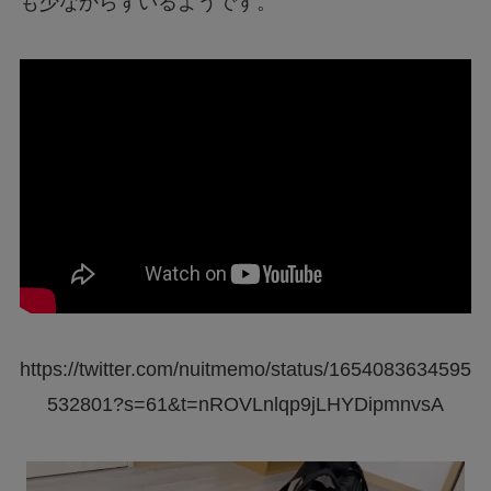
も少なからずいるようです。
https://twitter.com/nuitmemo/status/1654083634595
532801?s=61&t=nROVLnlqp9jLHYDipmnvsA