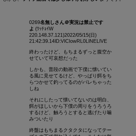
0269
名無しさん＠実況は禁止です
よ
(ﾜｯﾁｮｲW
220.148.37.121)2022/05/15(日)
21:42:39.14ID:VIClowRL0LINELIVE
終わったけど、もちまるずっと腹空か
せていて可哀想だった
しかも、普段の動画で下僕に懐いてい
る風に見せてるけど、やっぱり餌をち
らつかせて釣ってるのがバレちゃった
しね
それにしたって懐いてないのは明白、
餌がほしいから下僕の周りをうろうろ
するけど、触ろうとすると逃げたり噛
みついたり
終盤はもちまるクタクタになってテー