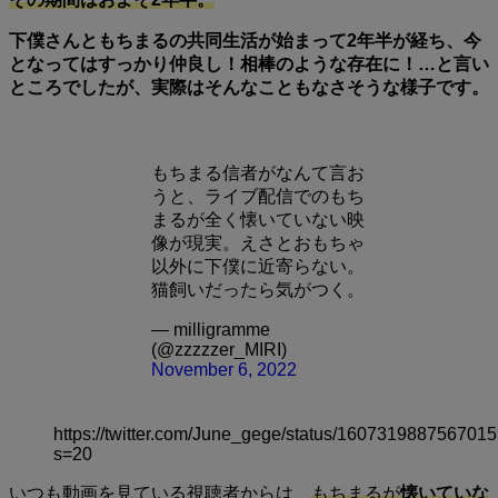
下僕さんともちまるの共同生活が始まって2年半が経ち、今
となってはすっかり仲良し！相棒のような存在に！…と言い
ところでしたが、実際はそんなこともなさそうな様子です。
もちまる信者がなんて言お
うと、ライブ配信でのもち
まるが全く懐いていない映
像が現実。えさとおもちゃ
以外に下僕に近寄らない。
猫飼いだったら気がつく。
— milligramme
(@zzzzzer_MIRI)
November 6, 2022
https://twitter.com/June_gege/status/160731988756701
s=20
いつも動画を見ている視聴者からは、
もちまるが
懐いていな