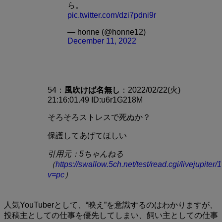
ら。
pic.twitter.com/dzi7pdni9r
— honne (@honne12)
December 11, 2022
54：
風吹けば
名無し
：2022/02/22(火)
21:16:01.49 ID:u6r1G218M
そろそろストレスで死ぬか？
保護してあげてほしい
引用元：5ちゃんねる
（
https://swallow.5ch.net/test/read.cgi/livejupite
v=pc
）
人気YouTuberとして、“映え”を意識するのはわかりますが、
投稿主としての仕事を優先してしまい、飼い主としての仕事