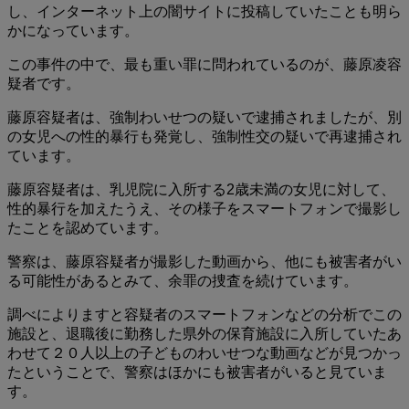
し、インターネット上の闇サイトに投稿していたことも明ら
かになっています。
この事件の中で、最も重い罪に問われているのが、藤原凌容
疑者です。
藤原容疑者は、強制わいせつの疑いで逮捕されましたが、別
の女児への性的暴行も発覚し、強制性交の疑いで再逮捕され
ています。
藤原容疑者は、乳児院に入所する2歳未満の女児に対して、
性的暴行を加えたうえ、その様子をスマートフォンで撮影し
たことを認めています。
警察は、藤原容疑者が撮影した動画から、他にも被害者がい
る可能性があるとみて、余罪の捜査を続けています。
調べによりますと容疑者のスマートフォンなどの分析でこの
施設と、退職後に勤務した県外の保育施設に入所していたあ
わせて２０人以上の子どものわいせつな動画などが見つかっ
たということで、警察はほかにも被害者がいると見ていま
す。