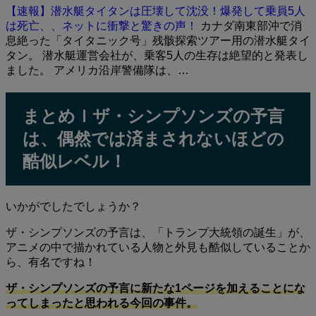
【速報】潜水艇タイタンは圧壊して沈没！爆発して乗員5人
は死亡、、ネットに衝撃と驚きの声！
カナダ南東部沖で消
息絶った「タイタニック号」残骸探索ツアー用の潜水艇タイ
タン。 潜水艇運営会社が、乗客5人の生存は絶望的と発表し
ました。 アメリカ沿岸警備隊は、…
まとめｌザ・シンプソンズの予言
は、偶然では済まされないほどの
酷似レベル！
いかがでしたでしょうか？
ザ・シンプソンズの予言は、「トランプ大統領の誕生」が、
アニメの中で描かれている人物と外見も酷似していることか
ら、有名ですね！
ザ・シンプソンズの予言に新たな1ページを加えることにな
ってしまったと思われる今回の事件。