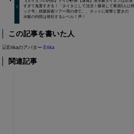
【タイタンの内部】トイレが狭
【速報】潜水艇タイタンは圧壊
すぎて鬼畜すぎる！「タイタニ
して沈没！爆発して乗員5人は
ック号」残骸探索ツアー用の潜
亡、、ネットに衝撃と驚きの
水艇の内部は発狂するレベル！
声！
この記事を書いた人
Erika
関連記事