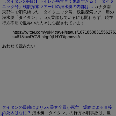
【タイタンの内部】トイレが狭すぎて鬼畜すぎる！「タイタ
ニック号」残骸探索ツアー用の潜水艇の内部は…
カナダ南
東部沖で消息絶った「タイタニック号」残骸探索ツアー用の
潜水艇「タイタン」。 5人乗船しているにも関わらず、現在
行方不明で世界中の人々に心配されています…
https://twitter.com/yuki4travel/status/167185083155627
s=61&t=nROVLnlqp9jLHYDipmnvsA
あわせて読みたい
タイタンの爆縮により5人乗客全員が死亡！爆縮による直接
の死因はなに？
潜水艇「タイタン」の行方不明事故は、世