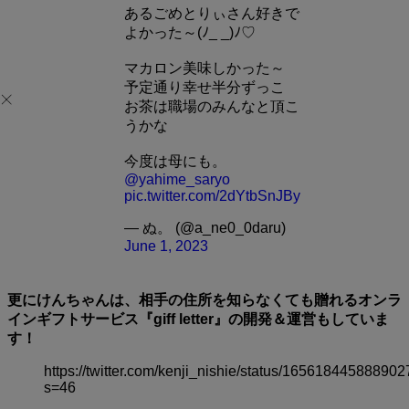
あるごめとりぃさん好きで
よかった～(ﾉ_ _)ﾉ♡
マカロン美味しかった～
予定通り幸せ半分ずっこ
お茶は職場のみんなと頂こ
うかな
今度は母にも。
@yahime_saryo
pic.twitter.com/2dYtbSnJBy
— ぬ。 (@a_ne0_0daru)
June 1, 2023
更にけんちゃんは、相手の住所を知らなくても贈れるオンラ
インギフトサービス『giff letter』の開発＆運営もしていま
す！
https://twitter.com/kenji_nishie/status/16561844588890
s=46