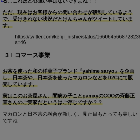
る…これほど心強い事はないですよね！！
ただ、現在はお客様からの問い合わせが殺到しているよう
で、受けきれない状況だとけんちゃんがツイートしていま
す。
https://twitter.com/kenji_nishie/status/16606456687282
s=46
3ｌコマース事業
お茶を使った和の洋菓子ブランド『yahime saryo』を企画
し、日本茶や、日本茶を使ったマカロンなどをD2Cにて販
売しています。
実はこのお茶屋さん、闇病み子ことpamxyのCOOの斉藤正
直さんのご実家だというはご存じですか？？
マカロンと日本茶の融合が新しく、見た目もとっても美しい
ですね！