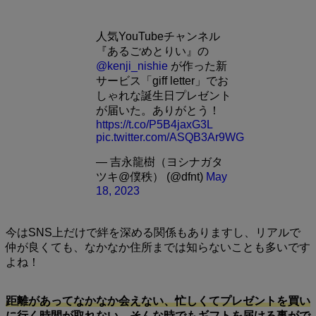
人気YouTubeチャンネル
『あるごめとりい』の
@kenji_nishie
が作った新
サービス「giff letter」でお
しゃれな誕生日プレゼント
が届いた。ありがとう！
https://t.co/P5B4jaxG3L
pic.twitter.com/ASQB3Ar9WG
— 吉永龍樹（ヨシナガタ
ツキ@僕秩） (@dfnt)
May
18, 2023
今はSNS上だけで絆を深める関係もありますし、リアルで
仲が良くても、なかなか住所までは知らないことも多いです
よね！
距離があってなかなか会えない、忙しくてプレゼントを買い
に行く時間が取れない…そんな時でもギフトを届ける事がで