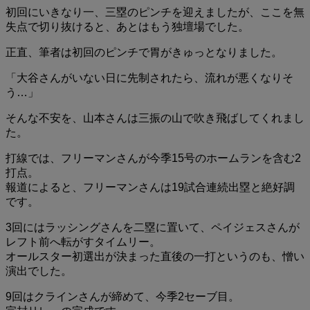
初回にいきなり一、三塁のピンチを迎えましたが、ここを無
失点で切り抜けると、あとはもう独壇場でした。
正直、筆者は初回のピンチで胃がきゅっとなりました。
「大谷さんがいない日に先制されたら、流れが悪くなりそ
う…」
そんな不安を、山本さんは三振の山で吹き飛ばしてくれまし
た。
打線では、フリーマンさんが今季15号のホームランを含む2
打点。
報道によると、フリーマンさんは19試合連続出塁と絶好調
です。
3回にはラッシングさんを二塁に置いて、ペイジェスさんが
レフト前へ転がすタイムリー。
オールスター初選出が決まった直後の一打というのも、憎い
演出でした。
9回はクラインさんが締めて、今季2セーブ目。