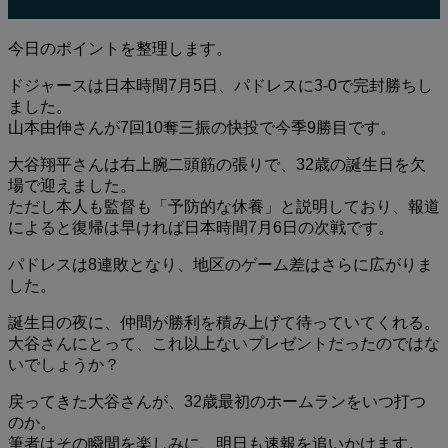
今日のポイントを整理します。
ドジャースは日本時間7月5日、パドレスに3-0で完封勝ちし
ました。
山本由伸さんが7回10奪三振の快投で今季9勝目です。
大谷翔平さんは右上腕二頭筋の張りで、32歳の誕生日を欠
場で迎えました。
ただし本人も監督も「予防的な休養」と説明しており、報道
によると復帰は早ければ日本時間7月6日の次戦です。
パドレスは8連敗となり、地区のゲーム差はさらに広がりま
した。
誕生日の夜に、仲間が勝利を積み上げて待っていてくれる。
大谷さんにとって、これ以上ないプレゼントだったのではな
いでしょうか？
戻ってきた大谷さんが、32歳最初のホームランをいつ打つ
のか。
筆者はその瞬間を楽しみに、明日も速報を追いかけます。