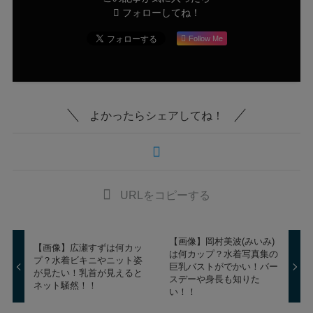
フォローしてね！
Follow Me
よかったらシェアしてね！
URLをコピーする
【画像】岡村美波(みいみ)
【画像】広瀬すずは何カッ
は何カップ？水着写真集の
プ？水着ビキニやニット姿
巨乳バストがでかい！バー
が見たい！乳首が見えると
スデーや身長も知りた
ネット騒然！！
い！！