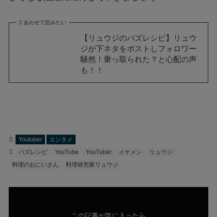
あわせて読みたい
【リュウジのバズレシピ】リュウ
ジが下ネタをポストしフォロワー
騒然！乗っ取られた？と心配の声
も！！
Youtuber
エンタメ
バズレシピ
YouTube
YouTuber
イケメン
リュウジ
料理のおにいさん
料理研究家リュウジ
この記事が気に入ったら