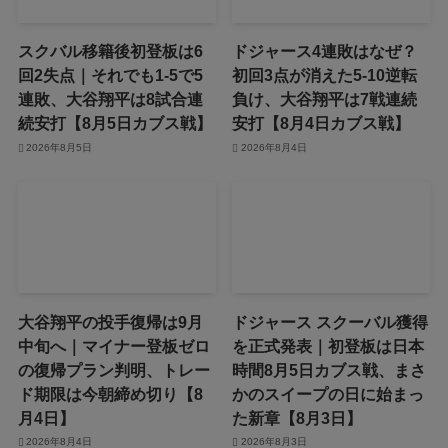
スクバル移籍後初登板は6
ドジャース4連敗はなぜ？
回2失点｜それでも1-5で5
初回3点が消えた5-10逆転
連敗、大谷翔平は8試合連
負け、大谷翔平は7戦連続
続安打【8月5日カブス戦】
安打【8月4日カブス戦】
2026年8月5日
2026年8月4日
大谷翔平の投手復帰は9月
ドジャース スクーバル獲得
中旬へ｜マイナー登板ゼロ
を正式発表｜初登板は日本
の復帰プラン判明、トレー
時間8月5日カブス戦、まさ
ド期限は今朝締め切り【8
かのスイープの日に始まっ
月4日】
た新章【8月3日】
2026年8月4日
2026年8月3日