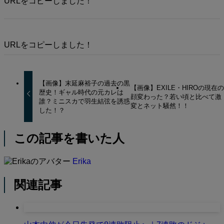
URLをコピーしました！
URLをコピーしました！
【画像】末延麻裕子の過去の黒
【画像】EXILE・HIROの現在
歴史！ギャル時代の元カレは
顔変わった？若い頃と比べて激
誰？ミニスカで羽生結弦を誘惑
変とネット騒然！！
した！？
この記事を書いた人
Erika
関連記事