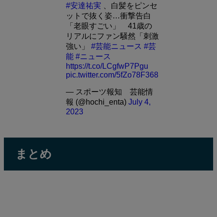
#安達祐実
、白髪をピンセ
ットで抜く姿…衝撃告白
「老眼すごい」 41歳の
リアルにファン騒然「刺激
強い」
#芸能ニュース
#芸
能
#ニュース
https://t.co/LCgfwP7Pgu
pic.twitter.com/5fZo78F368
— スポーツ報知 芸能情
報 (@hochi_enta)
July 4,
2023
まとめ