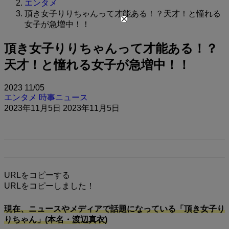
エンタメ
頂き女子りりちゃんって才能ある！？天才！と憧れる
女子が急増中！！
頂き女子りりちゃんって才能ある！？
天才！と憧れる女子が急増中！！
2023
11/05
エンタメ
時事ニュース
2023年11月5日
2023年11月5日
URLをコピーする
URLをコピーしました！
現在、ニュースやメディアで話題になっている「頂き女子り
りちゃん」(本名・渡辺真衣)