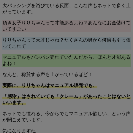
大バッシングを浴びている反面、こんな声もネットで多く上
がっています。
頂き女子りりちゃんって才能あるよね？あんなにお金儲けて
いてすごい
りりちゃんって天才じゃね？たくさんの男から何億も引っ張
ってこれて
マニュアルもバンバン売れていたんだから、ほんと才能ある
よね！
なんと、称賛する声も上がっているほど！
実際に、りりちゃんはマニュアル販売でも、
「感謝」はされていても「クレーム」があったことはないと
いいます。
ネットでも憧れる、今からでもマニュアル欲しい、という声
が聞こえています。
気になりますね！