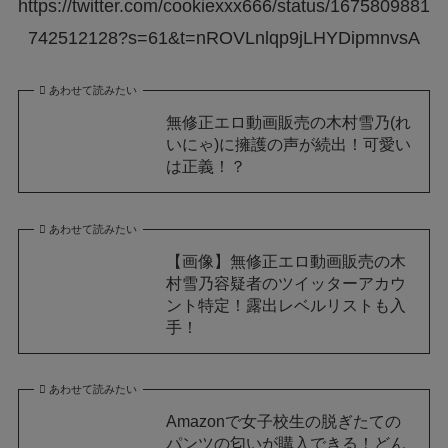
https://twitter.com/cookiexxx666/status/1675809881
742512128?s=61&t=nROVLnlqp9jLHYDipmnvsA
あわせて読みたい
無修正エロ動画販売の木村雪乃(れ
いにゃ)に擁護の声が続出！可愛い
は正義！？
あわせて読みたい
【画像】無修正エロ動画販売の木
村雪乃容疑者のツイッターアカウ
ント特定！露出レベルリストも入
手！
あわせて読みたい
Amazonで女子校生の脱ぎたての
パンツの匂いが購入できる！どん