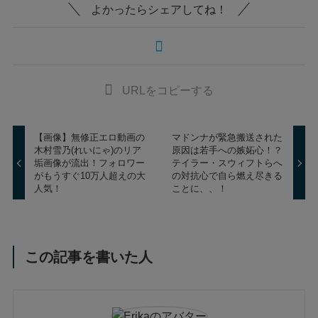
よかったらシェアしてね！
URLをコピーする
【画像】無修正エロ動画の
マドンナが緊急搬送された
木村雪乃(れいにゃ)のリア
原因は若手への嫉妬心！？
垢画像が流出！フォロワー
テイラー・スウィフトらへ
がもうすぐ10万人超えの大
の対抗心で自ら燃え尽きる
人気！
ことに、、！
この記事を書いた人