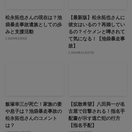
松永拓也さんの現在は？池
【最新版】松永拓也さんに
袋暴走事故遺族としての歩
彼女はいるの？再婚してい
みと支援活動
るの？イケメンと噂されて
て気になる！【池袋暴走事
2025年3月6日
故】
2024年11月27日
飯塚幸三が死亡！家族の妻
【拡散希望】八田與一が名
や息子は？池袋暴走事故の
古屋で目撃される！指名手
松永拓也さんのコメント
配書が示す逃亡犯の行方
は？
【指名手配】