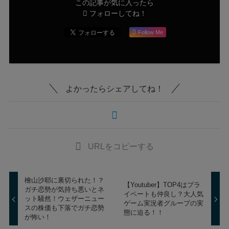
この記事が気に入ったら
フォローしてね！
Follow Me
よかったらシェアしてね！
URLをコピーする
檜山沙耶に裏切られた！？
【Youtuber】TOP4はプラ
ガチ恋勢が気持ち悪いとネ
イベートも仲良し？大人気
ット騒然！ウェザーニュー
ゲーム実況者グループの実
スの株価も下落でガチ恋勢
態に迫る！！
が怖い！