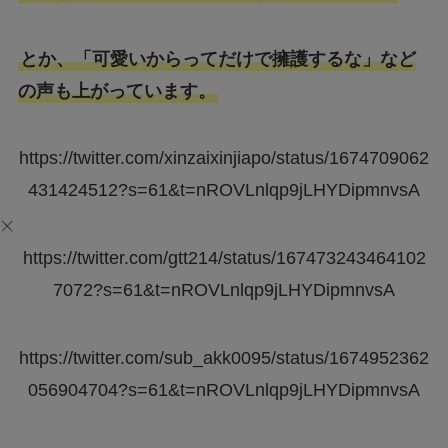
とか、「可愛いからってだけで擁護するな」など
の声も上がっています。
https://twitter.com/xinzaixinjiapo/status/1674709062
431424512?s=61&t=nROVLnlqp9jLHYDipmnvsA
https://twitter.com/gtt214/status/167473243464102
7072?s=61&t=nROVLnlqp9jLHYDipmnvsA
https://twitter.com/sub_akk0095/status/1674952362
056904704?s=61&t=nROVLnlqp9jLHYDipmnvsA