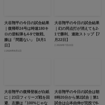
大谷翔平の今日の試合結果
大谷翔平の今日の試合結果
｜復帰即24号は時速180キ
｜幻の同点打が消えても2-
ロの逆転弾も4-9で敗戦、
1で勝利、連敗ストップ【7
膝は「問題ない」【8月1
月22日】
日】
2026年7月22日
2026年8月1日
大谷翔平の復帰登板が白紙
大谷翔平の今日の試合は朝
に｜23日フィリーズ戦を回
8時20分から第2試合｜第1
避、左膝は「100%じゃな
試合は山本由伸が完投で8-