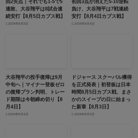
回2失点｜それでも1-5で5
初回3点が消えた5-10逆転
連敗、大谷翔平は8試合連
負け、大谷翔平は7戦連続
続安打【8月5日カブス戦】
安打【8月4日カブス戦】
2026年8月5日
2026年8月4日
大谷翔平の投手復帰は9月
ドジャース スクーバル獲得
中旬へ｜マイナー登板ゼロ
を正式発表｜初登板は日本
の復帰プラン判明、トレー
時間8月5日カブス戦、まさ
ド期限は今朝締め切り【8
かのスイープの日に始まっ
月4日】
た新章【8月3日】
2026年8月4日
2026年8月3日