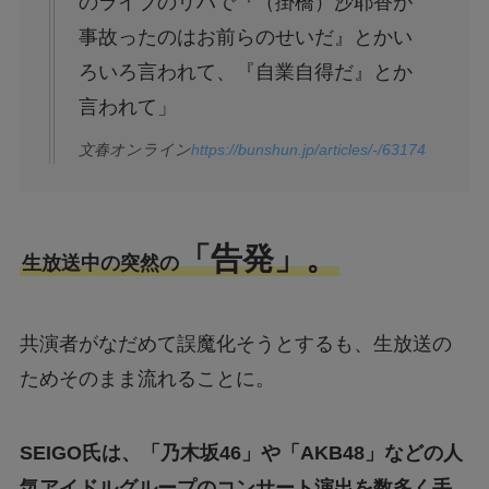
のライブのリハで『（掛橋）沙耶香が
事故ったのはお前らのせいだ』とかい
ろいろ言われて、『自業自得だ』とか
言われて」
文春オンライン
https://bunshun.jp/articles/-/63174
「告発」。
生放送中の突然の
共演者がなだめて誤魔化そうとするも、生放送の
ためそのまま流れることに。
SEIGO氏は、「乃木坂46」や「AKB48」などの人
気アイドルグループのコンサート演出を数多く手