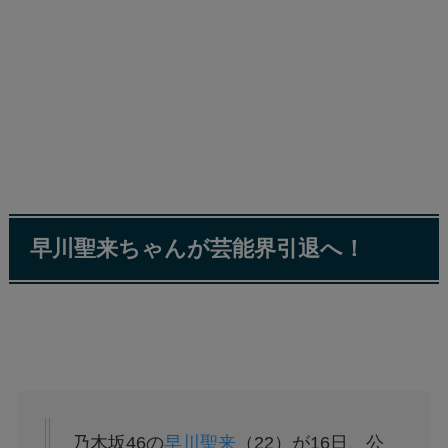
早川聖来ちゃんが芸能界引退へ！
乃木坂46の
早川聖来
（22）が16日、公