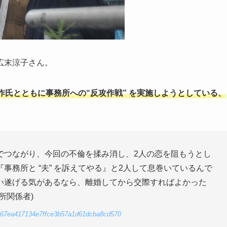
広末涼子さん。
氏とともに事務所への“反攻作戦” を実施しようとしている、
でつながり、今回の不倫を揉み消し、2人の恋を阻もうとし
事務所と “夫” を訴えてやる』と2人して息巻いているんで
い遂げる気があるなら、離婚してから交際すればよかった
所関係者)
1a0167ea417134e7ffce3b57a1d61dcba8cd570