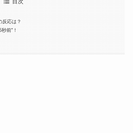
目次
の反応は？
5秒前”！