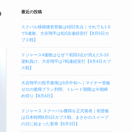
の
最近の投稿
スクバル移籍後初登板は6回2失点｜それでも1-5
で5連敗、大谷翔平は8試合連続安打【8月5日カ
ブス戦】
ドジャース4連敗はなぜ？初回3点が消えた5-10
逆転負け、大谷翔平は7戦連続安打【8月4日カブ
ス戦】
大谷翔平の投手復帰は9月中旬へ｜マイナー登板
ゼロの復帰プラン判明、トレード期限は今朝締
め切り【8月4日】
ドジャース スクーバル獲得を正式発表｜初登板
は日本時間8月5日カブス戦、まさかのスイープ
の日に始まった新章【8月3日】