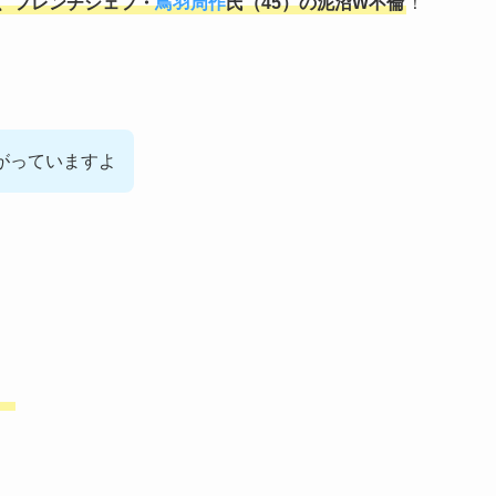
と、フレンチシェフ・
鳥羽周作
氏（45）の泥沼W不倫
！
がっていますよ
」