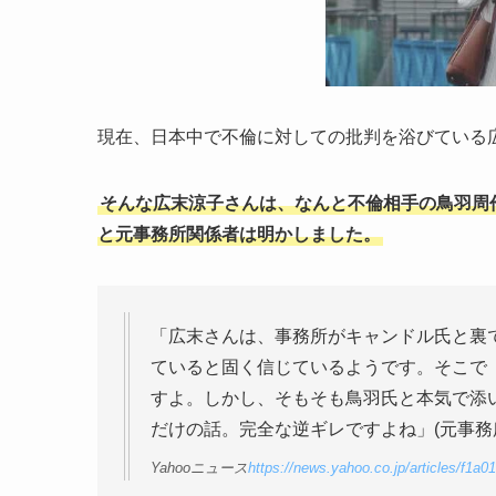
現在、日本中で不倫に対しての批判を浴びている
そんな広末涼子さんは、なんと不倫相手の鳥羽周作
と元事務所関係者は明かしました。
「広末さんは、事務所がキャンドル氏と裏
ていると固く信じているようです。そこで『
すよ。しかし、そもそも鳥羽氏と本気で添
だけの話。完全な逆ギレですよね」(元事務
Yahooニュース
https://news.yahoo.co.jp/articles/f