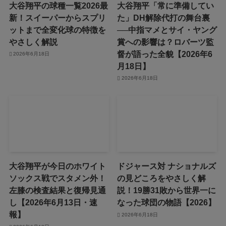
大谷翔平の球種一覧2026最
大谷翔平「常に準備してい
新！スイーパーからスプリ
た」DH解除代打の舞台裏
ットまで全変化球の特徴を
──中指マメとサイ・ヤング
やさしく解説
賞への影響は？ロバーツ監
督が語った全貌【2026年6
2026年6月18日
月18日】
2026年6月18日
大谷翔平が今日のホワイト
ドジャース対 ナショナルズ
ソックス戦でスタメン外！
の見どころをやさしく解
左膝の検査結果と復帰見通
説！19勝31敗から世界一に
し【2026年6月13日・速
なった球団の物語【2026】
報】
2026年6月18日