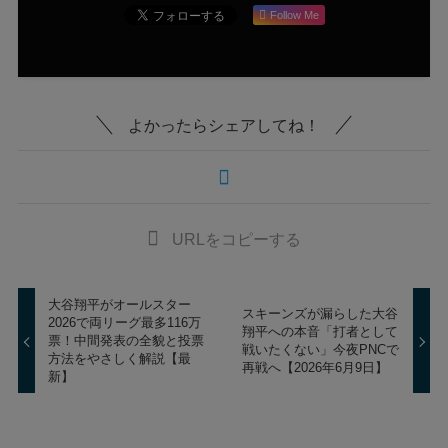
Follow Me
よかったらシェアしてね！
URLをコピーする
大谷翔平がオールスター
スキーンズが漏らした大谷
2026で両リーグ最多116万
翔平への本音「打者として
票！中間発表の全貌と投票
戦いたくない」今夜PNCで
方法をやさしく解説【最
再戦へ【2026年6月9日】
新】