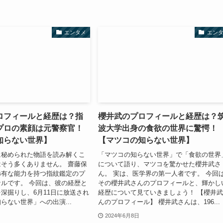
エンタメ
エン
ロフィールと経歴は？指
櫻井武のプロフィールと経歴は？
プロの素顔は元警察官！
波大学出身の食欲の世界に驚愕！
知らない世界】
【マツコの知らない世界】
に秘められた物語を読み解くこ
「マツコの知らない世界」で「食欲の世界
そう多くありません。 齋藤保
について語り、マツコを驚かせた櫻井武さ
稀有な能力を持つ指紋鑑定のプ
ん。 実は、医学界の第一人者です。 今回
ルです。 今回は、彼の経歴と
その櫻井武さんのプロフィールと、輝かし
深掘りし、6月11日に放送され
経歴について見ていきましょう！ 【櫻井
らない世界」への出演...
んのプロフィール】 櫻井武さんは、196...
2024年6月8日