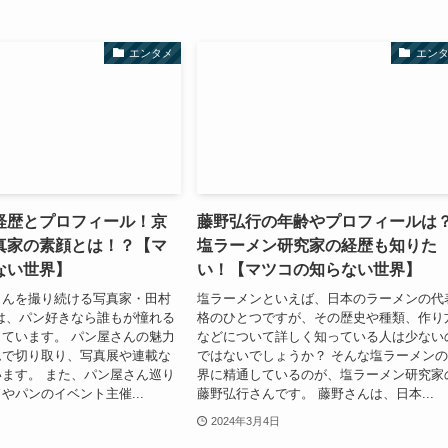
エンタメ
エン
経歴とプロフィール！京
藤野弘行の年齢やプロフィールは
真家の素顔とは！？【マ
塩ラーメン研究家の経歴も知りた
ない世界】
い！【マツコの知らない世界】
さんを撮り続ける写真家・田村
塩ラーメンといえば、日本のラーメンの代
は、パン好きなら誰もが憧れる
格のひとつですが、その歴史や種類、作り
ています。 パン屋さんの魅力
などについて詳しく知っている人は少ない
ムで切り取り、写真展や連載な
ではないでしょうか？ そんな塩ラーメン
ます。 また、パン屋さん巡り
界に精通しているのが、塩ラーメン研究家
やパンのイベント主催...
藤野弘行さんです。 藤野さんは、日本...
2024年3月4日