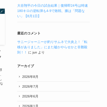
大谷翔平の今日の試合結果｜復帰即24号は時速
180キロの逆転弾も4-9で敗戦、膝は「問題な
タメ
い」【8月1日】
最近のコメント
サニージャーニーが釣りサムネで大炎上！「転
移がありました」にまた嘘かやらせかと非難殺
？
到！！
に
jun
より
ツ
アーカイブ
浮
て、
2026年8月
し
んな
2026年7月
。
2026年6月
2026年1月