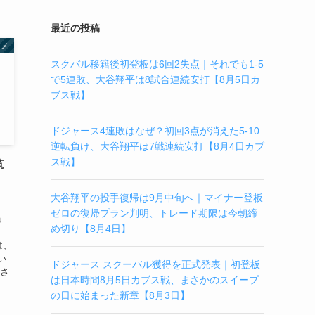
最近の投稿
タメ
スクバル移籍後初登板は6回2失点｜それでも1-5
で5連敗、大谷翔平は8試合連続安打【8月5日カ
ブス戦】
ドジャース4連敗はなぜ？初回3点が消えた5-10
逆転負け、大谷翔平は7戦連続安打【8月4日カブ
ス戦】
筑
大谷翔平の投手復帰は9月中旬へ｜マイナー登板
ゼロの復帰プラン判明、トレード期限は今朝締
」
め切り【8月4日】
は、
い
ドジャース スクーバル獲得を正式発表｜初登板
武さ
は日本時間8月5日カブス戦、まさかのスイープ
の日に始まった新章【8月3日】