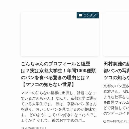
エンタメ
ごんちゃんのプロフィールと経歴
田村泰雅の
は？実は京都大学生！年間1000種類
都パンの写
のパンを食べる驚きの理由とは？
ツコの知ら
【マツコの知らない世界】
京都のパン屋
泰雅さん。 彼
マツコの知らない世界に出演し、話題になっ
ような仕事をし
ているごんちゃん！ なんと、京都大学に通っ
を白黒フィル
ている大学生です。 彼は、京都のパン屋さん
どで発信してい
を巡り、おいしいパンを見つけるのが趣味で
のツアーガイド
す。 どのようにしてパン好きになったのでし
ょうか？ そして、彼のおすすめのパ...
2024年3月12日
2024年3月12日