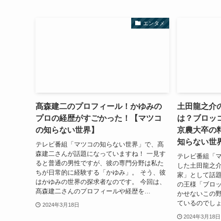
エンタメ
髙森建二のプロフィール！かゆみの
土田龍之介
プロの経歴がすごかった！【マツコ
は？ブロッ
の知らない世界】
京農大卒の
知らない世
テレビ番組「マツコの知らない世界」で、髙
森建二さんが話題になっていますね！ 一見す
テレビ番組「
ると普通の男性ですが、彼の専門分野は私た
した土田龍之
ちが日常的に経験する「かゆみ」。 そう、彼
家」として話題
はかゆみの世界の探求者なのです。 今回は、
の王様「ブロッ
髙森建二さんのプロフィールや経歴を...
かせないこの
ているのでしょ
2024年3月18日
2024年3月18日