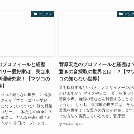
エンタメ
エン
のプロフィールと経歴
菅原宏之のプロフィールと経歴は
コリー愛好家は、実は東
驚きの音採取の世界とは！？【マ
料理研究家！【マツコの
コの知らない世界】
界】
音を採取するというと、どんなイメージが
かびますか？ マイクやレコーダーを使っ
マツコの知らない世界」に出演
音楽や声、自然の音などを録音することで
介さんが「ブロッコリー愛好
ょうか。 しかし、音採取の世界には、そ
になっていますね！ 緑の野菜
常識を覆すような驚きの方法が存在します
コリー」。 私たちの食卓に欠
その方法を実践しているのが、菅原宏...
野菜には、どんな秘密が隠され
うか？ 今日は、ブロッコ...
2024年3月12日