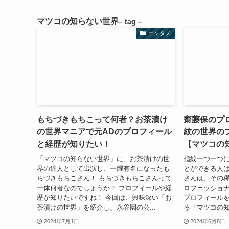
マツコの知らない世界
– tag –
エンタメ
もちづきもちこって何者？お茶漬け
齋藤保のプ
の世界マニアで元ADのプロフィール
紋の世界の
と経歴が知りたい！
【マツコの
「マツコの知らない世界」に、お茶漬けの世
指紋一つ一つ
界の達人として出演し、一躍有名になったも
とができる人は
ちづきもちこさん！ もちづきもちこさんって
さんは、その
一体何者なのでしょうか？ プロフィールや経
ロフェッショナ
歴が知りたいですね！ 今回は、興味深い「お
プロフィールを
茶漬けの世界」を紹介し、永谷園の公...
る「マツコの知
2024年7月1日
2024年6月8日