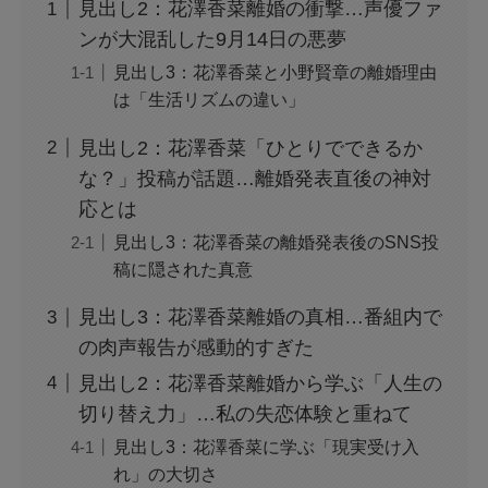
見出し2：花澤香菜離婚の衝撃…声優ファ
ンが大混乱した9月14日の悪夢
見出し3：花澤香菜と小野賢章の離婚理由
は「生活リズムの違い」
見出し2：花澤香菜「ひとりでできるか
な？」投稿が話題…離婚発表直後の神対
応とは
見出し3：花澤香菜の離婚発表後のSNS投
稿に隠された真意
見出し3：花澤香菜離婚の真相…番組内で
の肉声報告が感動的すぎた
見出し2：花澤香菜離婚から学ぶ「人生の
切り替え力」…私の失恋体験と重ねて
見出し3：花澤香菜に学ぶ「現実受け入
れ」の大切さ