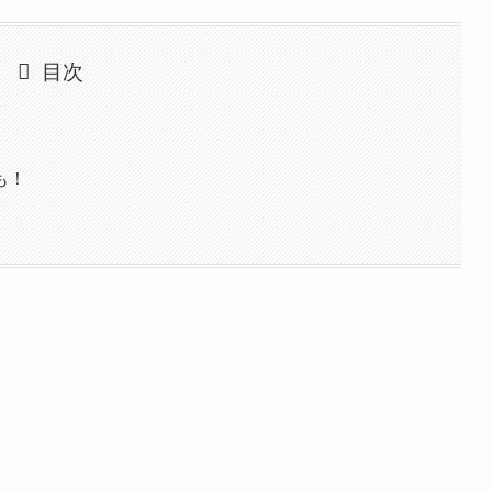
目次
も！