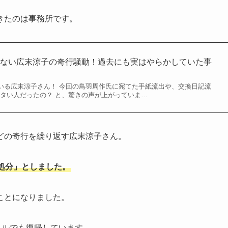
きたのは事務所です。
らない広末涼子の奇行騒動！過去にも実はやらかしていた事
いる広末涼子さん！ 今回の鳥羽周作氏に宛てた手紙流出や、交換日記流
イタい人だったの？ と、驚きの声が上がっていま…
どの奇行を繰り返す広末涼子さん。
処分」としました。
ことになりました。
ンネルでも復帰しています。