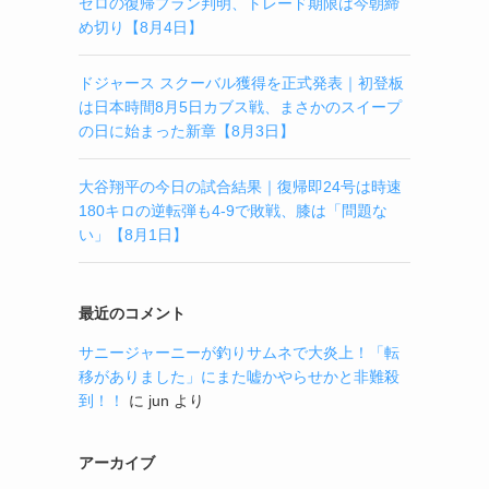
ゼロの復帰プラン判明、トレード期限は今朝締
め切り【8月4日】
ドジャース スクーバル獲得を正式発表｜初登板
は日本時間8月5日カブス戦、まさかのスイープ
の日に始まった新章【8月3日】
大谷翔平の今日の試合結果｜復帰即24号は時速
180キロの逆転弾も4-9で敗戦、膝は「問題な
い」【8月1日】
最近のコメント
サニージャーニーが釣りサムネで大炎上！「転
移がありました」にまた嘘かやらせかと非難殺
到！！
に
jun
より
アーカイブ