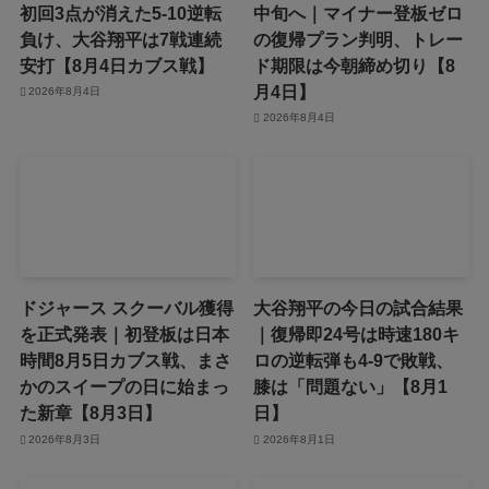
初回3点が消えた5-10逆転
中旬へ｜マイナー登板ゼロ
負け、大谷翔平は7戦連続
の復帰プラン判明、トレー
安打【8月4日カブス戦】
ド期限は今朝締め切り【8
月4日】
2026年8月4日
2026年8月4日
ドジャース スクーバル獲得
大谷翔平の今日の試合結果
を正式発表｜初登板は日本
｜復帰即24号は時速180キ
時間8月5日カブス戦、まさ
ロの逆転弾も4-9で敗戦、
かのスイープの日に始まっ
膝は「問題ない」【8月1
た新章【8月3日】
日】
2026年8月3日
2026年8月1日