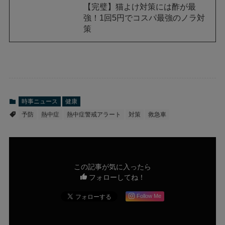
【完璧】猫よけ対策には酢が最
強！1回5円でコスパ最強のノラ対
策
時事ニュース
健康
予防
熱中症
熱中症警戒アラート
対策
救急車
この記事が気に入ったら
フォローしてね！
Follow Me