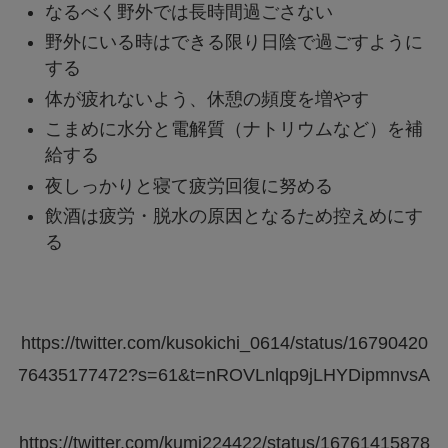
なるべく野外では長時間過ごさない
野外にいる時はできる限り日陰で過ごすように
する
体が疲れないよう、休憩の頻度を増やす
こまめに水分と電解質（ナトリウムなど）を補
給する
夜しっかりと寝て疲労回復に努める
飲酒は疲労・脱水の原因となるため控えめにす
る
https://twitter.com/kusokichi_0614/status/16790420
76435177472?s=61&t=nROVLnlqp9jLHYDipmnvsA
https://twitter.com/kumi224422/status/16761415878