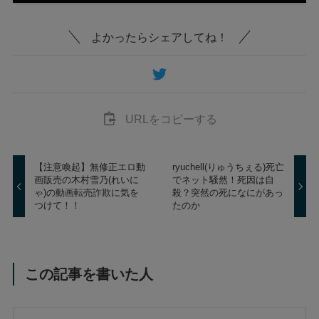
よかったらシェアしてね！
URLをコピーする
【注意喚起】無修正エロ動
ryuchell(りゅうちぇる)死亡
画販売の木村雪乃(れいに
でネット騒然！死因は自
ゃ)の動画転売詐欺に気を
殺？突然の死になにがあっ
つけて！！
たのか
この記事を書いた人