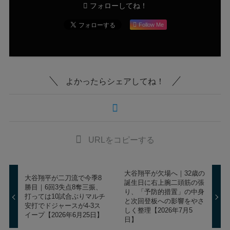
フォローしてね！
Follow Me
よかったらシェアしてね！
URLをコピーする
大谷翔平が欠場へ｜32歳の
大谷翔平が二刀流で今季8
誕生日に右上腕二頭筋の張
勝目｜6回3失点8奪三振、
り、「予防的措置」の中身
打っては10試合ぶりマルチ
と次回登板への影響をやさ
安打でドジャースが4-3ス
しく整理【2026年7月5
イープ【2026年6月25日】
日】