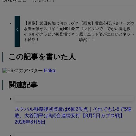
【画像】武田智加は何カップ？
【画像】豊島心桜がタリーズや
水着画像がスゴイ！元HKT48ア
ゴッドタンで、でかい胸を披
イドルがグラビア初登場でネッ
露！ニット姿がエロいとネット
ト騒然！
騒然！！
この記事を書いた人
Erika
関連記事
スクバル移籍後初登板は6回2失点｜それでも1-5で5連
敗、大谷翔平は8試合連続安打【8月5日カブス戦】
2026年8月5日