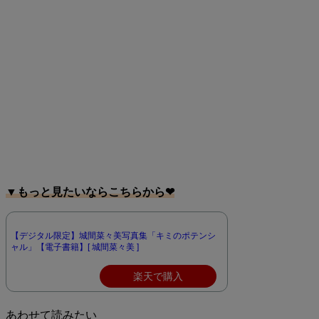
▼もっと見たいならこちらから❤︎
【デジタル限定】城間菜々美写真集「キミのポテンシ
ャル」【電子書籍】[ 城間菜々美 ]
楽天で購入
あわせて読みたい