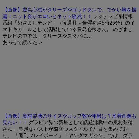
【画像】豊島心桜がタリーズやゴッドタンで、でかい胸を披
露！ニット姿がエロいとネット騒然！！
フジテレビ系情報
番組「めざましテレビ」（毎週月～金曜あさ5時25分）のイ
マドキガールとして活躍している豊島心桜さん。 めざまし
テレビの中では、タリーズやスタバに…
あわせて読みたい
【画像】奥村梨穂のサイズやカップ数や年齢は？水着画像も
見たい！！
グラビア界の新星として話題沸騰中の奥村梨穂
さん。 豊満なバストが際立つスタイルで注目を集めてお
り、 「週刊プレイボーイ」「ヤングマガジン」では、グラ