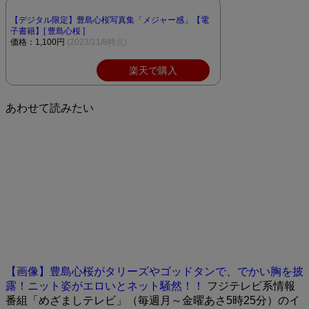
【デジタル限定】豊島心桜写真集「メジャー感」【電
子書籍】[ 豊島心桜 ]
価格：1,100円
(2023/11/8時点)
楽天で購入
あわせて読みたい
【画像】豊島心桜がタリーズやゴッドタンで、でかい胸を披
露！ニット姿がエロいとネット騒然！！
フジテレビ系情報
番組「めざましテレビ」（毎週月～金曜あさ5時25分）のイ