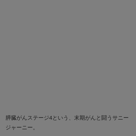
膵臓がんステージ4という、末期がんと闘うサニー
ジャーニー。