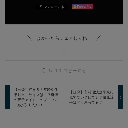
Follow Me
よかったらシェアしてね！
URLをコピーする
【画像】柊ききの年齢や生
【画像】市村優汰は母親に
年月日、サイズは！？奇跡
似てない？似てる？篠原涼
の双子アイドルのプロフィ
子はどう思ってる？
ールが知りたい！