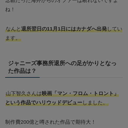
念願だった海外からのオファーは断れないですよ
ね！
なんと
退所翌日の11月1日にはカナダへ出発
してい
ます。
ジャニーズ事務所退所への足がかりとなっ
た作品は？
山下智久さんは
映画「マン・フロム・トロント」
という作品でハリウッドデビュー
しました。
制作費200億と噂された作品で期待大！