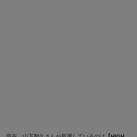
現在、山下智久さんが所属しているのは
【HIGH