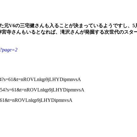
た元V6の三宅健さんも入ることが決まっているようですし、5月2
んと神宮寺さんもいるとなれば、滝沢さんが発掘する次世代のス
91?page=2
054464?s=61&t=nROVLnlqp9jLHYDipmnvsA
43793154?s=61&t=nROVLnlqp9jLHYDipmnvsA
92?s=61&t=nROVLnlqp9jLHYDipmnvsA