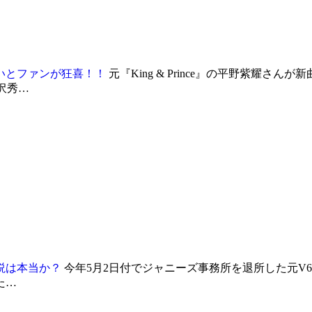
いとファンが狂喜！！
元『King & Prince』の平野紫耀
沢秀…
説は本当か？
今年5月2日付でジャニーズ事務所を退所した元V6
た…