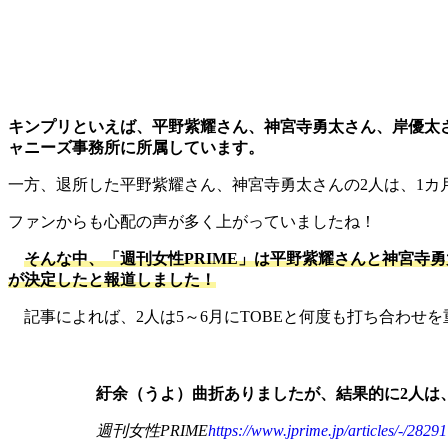
キンプリといえば、平野紫耀さん、神宮寺勇太さん、岸優太さ
ャニーズ事務所に所属しています。
一方、退所した平野紫耀さん、神宮寺勇太さんの2人は、1カ
ファンからも心配の声が多く上がっていましたね！
そんな中、「週刊女性PRIME」は平野紫耀さんと神宮寺
が決定したと報道しました！
記事によれば、2人は5～6月にTOBEと何度も打ち合わせ
紆余（うよ）曲折ありましたが、結果的に2人は
週刊女性PRIME
https://www.jprime.jp/articles/-/282