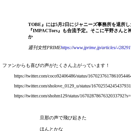
TOBE』には5月2日にジャニーズ事務所を退所し
『IMPACTors』も合流予定。そこに平野さ
か
週刊女性PRIME
https://www.jprime.jp/articles/-/282
ファンからも喜びの声がたくさん上がっています！
https://twitter.com/coco92406486/status/1670237617861
https://twitter.com/sholove_0129_u/status/16702554245
https://twitter.com/shohm129/status/16702878676320337
旦那の声で飛び起きた
ほんとかな