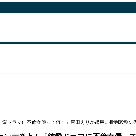
「純愛ドラマに不倫女優って何？」唐田えりか起用に批判殺到の