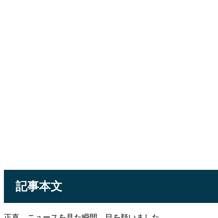
記事本文
正直、ニュースを見た瞬間、目を疑いました…