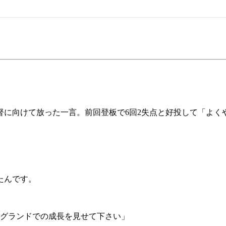
監督に向けて放った一言。前回登板で6回2失点と好投して「よ
たんです。
りグランドでの成長を見せて下さい」