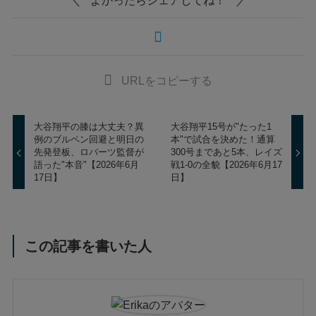
URLをコピーする
大谷翔平の膝は大丈夫？異
大谷翔平15号が"たった1
例のブルペン回避と明日の
本"で試合を決めた！通算
先発登板、ロバーツ監督が
300号まであと5本、レイズ
語った"本音"【2026年6月
戦1-0の全貌【2026年6月17
17日】
日】
この記事を書いた人